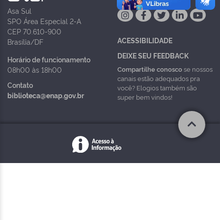
Asa Sul
SPO Área Especial 2-A
CEP 70.610-900
ACESSIBILIDADE
Brasília/DF
DEIXE SEU FEEDBACK
Horário de funcionamento
Compartilhe conosco
se nossos
08h00 às 18h00
canais estão adequados pra
Contato
você? Elogios também são
biblioteca@enap.gov.br
super bem vindos!