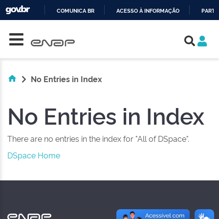
COMUNICA BR
ACESSO À INFORMAÇÃO
PARTI
Skip navigation
IR
PARA
O
CONTEÚDO
No Entries in Index
No Entries in Index
There are no entries in the index for "All of DSpace".
DSpace Home
NAS REDES