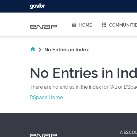
Skip navigation
HOME
COMMUNITI
No Entries in Index
No Entries in In
There are no entries in the index for "All of DSpa
DSpace Home
A ESCO