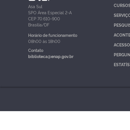
CURSO
Asa Sul
SPO Área Especial 2-A
SERVIÇ
CEP 70.610-900
Brasília/DF
PESQUI
ACONT
Horário de funcionamento
08h00 às 18h00
ACESSO
Contato
PERGUN
biblioteca@enap.gov.br
ESTATÍS