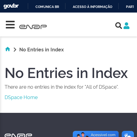
COMUNICA BR
ACESSO À INFORMAÇÃO
PARTI
Skip navigation
IR
PARA
O
CONTEÚDO
No Entries in Index
No Entries in Index
There are no entries in the index for "All of DSpace".
DSpace Home
NAS REDES