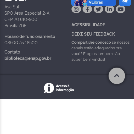
Asa Sul
SPO Área Especial 2-A
CEP 70.610-900
ACESSIBILIDADE
Brasília/DF
DEIXE SEU FEEDBACK
Horário de funcionamento
Compartilhe conosco
se nossos
08h00 às 18h00
canais estão adequados pra
Contato
você? Elogios também são
biblioteca@enap.gov.br
super bem vindos!