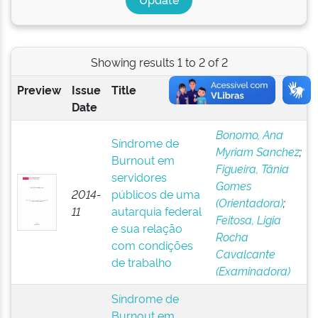
Showing results 1 to 2 of 2
Preview
Issue
Title
Author(s)
Date
Bonomo, Ana
Síndrome de
Myriam Sanchez
;
Burnout em
Figueira, Tânia
servidores
Gomes
2014-
públicos de uma
(Orientadora)
;
11
autarquia federal
Feitosa, Ligia
e sua relação
Rocha
com condições
Cavalcante
de trabalho
(Examinadora)
Síndrome de
Burnout em