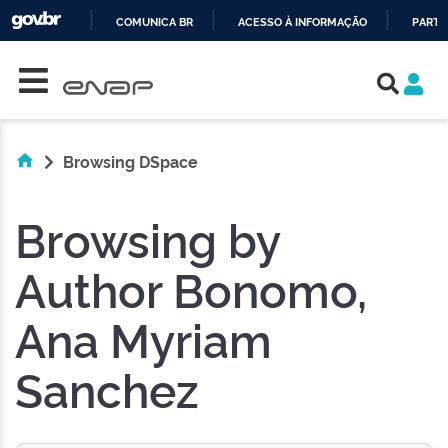
COMUNICA BR
ACESSO À INFORMAÇÃO
PARTI
Skip navigation
IR
PARA
O
CONTEÚDO
Browsing DSpace
Browsing by
Author Bonomo,
Ana Myriam
Sanchez