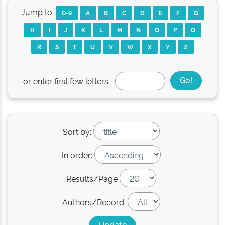
Jump to:
0-9
A
B
C
D
E
F
G
H
I
J
K
L
M
N
O
P
Q
R
S
T
U
V
W
X
Y
Z
or enter first few letters:
Sort by:
In order:
Results/Page
Authors/Record: