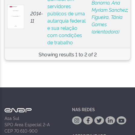
Bonomo, Ana
servidores
Myriam Sanchez
;
2014-
públicos de uma
Figueira, Tânia
11
autarquia federal
Gomes
e sua relação
(orientadora)
com condições
de trabalho
Showing results 1 to 2 of 2
NAS REDES
Asa Sul
SPO Área Especial 2-A
CEP 70.610-900