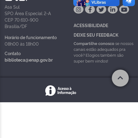
Asa Sul
SPO Área Especial 2-A
CEP 70.610-900
ACESSIBILIDADE
Brasília/DF
DEIXE SEU FEEDBACK
Horário de funcionamento
Compartilhe conosco
se nossos
08h00 às 18h00
canais estão adequados pra
Contato
você? Elogios também são
biblioteca@enap.gov.br
super bem vindos!