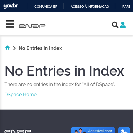
COMUNICA BR
ACESSO À INFORMAÇÃO
PARTI
Skip navigation
IR
PARA
O
CONTEÚDO
No Entries in Index
No Entries in Index
There are no entries in the index for "All of DSpace".
DSpace Home
NAS REDES