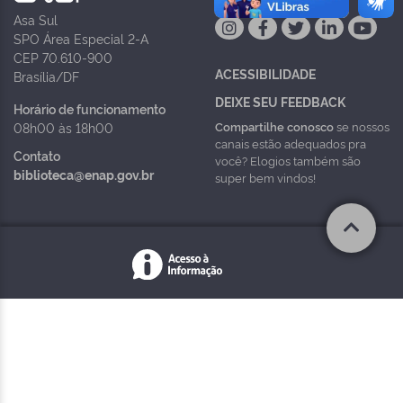
Asa Sul
SPO Área Especial 2-A
CEP 70.610-900
ACESSIBILIDADE
Brasília/DF
DEIXE SEU FEEDBACK
Horário de funcionamento
Compartilhe conosco
se nossos
08h00 às 18h00
canais estão adequados pra
Contato
você? Elogios também são
biblioteca@enap.gov.br
super bem vindos!