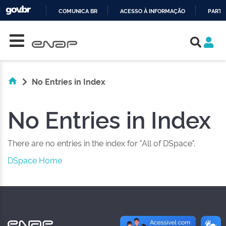
COMUNICA BR
ACESSO À INFORMAÇÃO
PARTI
Skip navigation
IR
PARA
O
CONTEÚDO
No Entries in Index
No Entries in Index
There are no entries in the index for "All of DSpace".
DSpace Home
NAS REDES