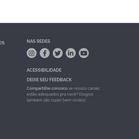
NAS REDES
OS
ACESSIBILIDADE
DEIXE SEU FEEDBACK
Compartilhe conosco
se nossos canais
estão adequados pra você? Elogios
também são super bem vindos!