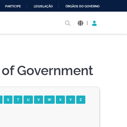
PARTICIPE
LEGISLAÇÃO
ÓRGÃOS DO GOVERNO
|
l of Government
S
T
U
V
W
X
Y
Z