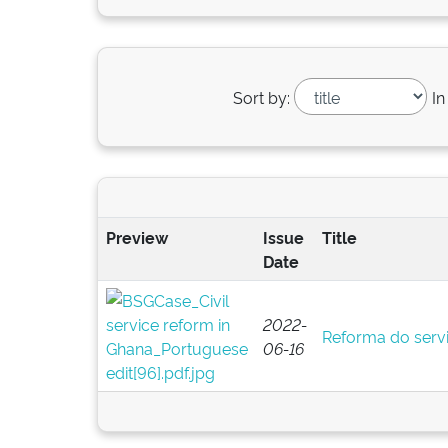
Sort by:
In
Preview
Issue
Title
Date
2022-
Reforma do servi
06-16