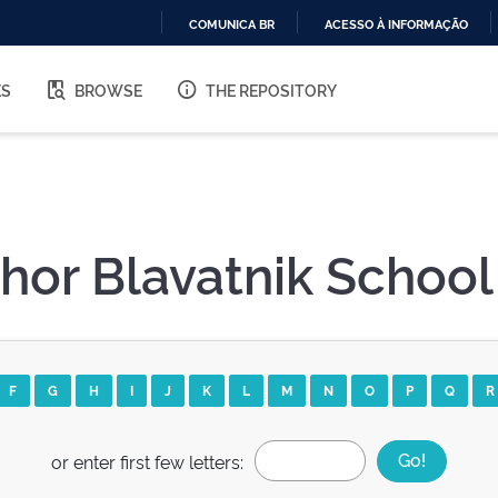
COMUNICA BR
ACESSO À INFORMAÇÃO
IR
PARA
ES
BROWSE
THE REPOSITORY
O
CONTEÚDO
hor Blavatnik Schoo
F
G
H
I
J
K
L
M
N
O
P
Q
R
or enter first few letters: