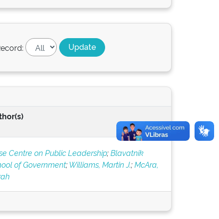
ecord:
thor(s)
e Centre on Public Leadership
;
Blavatnik
hool of Government
;
Williams, Martin J.
;
McAra,
rah