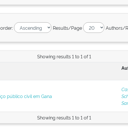
 order:
Results/Page
Authors/R
Showing results 1 to 1 of 1
Au
Cas
ço público civil em Gana
Sc
Sa
Showing results 1 to 1 of 1