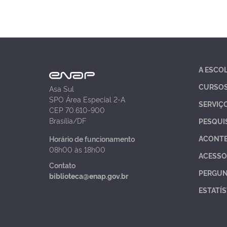
A ESCO
CURSO
Asa Sul
SPO Área Especial 2-A
SERVIÇ
CEP 70.610-900
Brasília/DF
PESQUI
ACONT
Horário de funcionamento
08h00 às 18h00
ACESSO
Contato
PERGUN
biblioteca@enap.gov.br
ESTATÍS