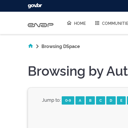
Skip navigation
HOME
COMMUNITI
Browsing DSpace
Browsing by Aut
Jump to:
0-9
A
B
C
D
E