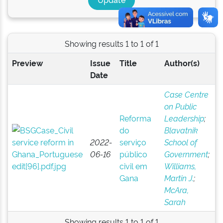
Showing results 1 to 1 of 1
Preview
Issue
Title
Author(s)
Date
Case Centre
on Public
Reforma
Leadership
;
do
Blavatnik
2022-
serviço
School of
06-16
público
Government
;
civil em
Williams,
Gana
Martin J.
;
McAra,
Sarah
Showing results 1 to 1 of 1