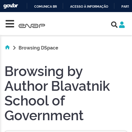
COMUNICA BR
ACESSO À INFORMAÇÃO
PARTI
Skip navigation
IR
PARA
O
CONTEÚDO
Browsing DSpace
Browsing by
Author Blavatnik
School of
Government