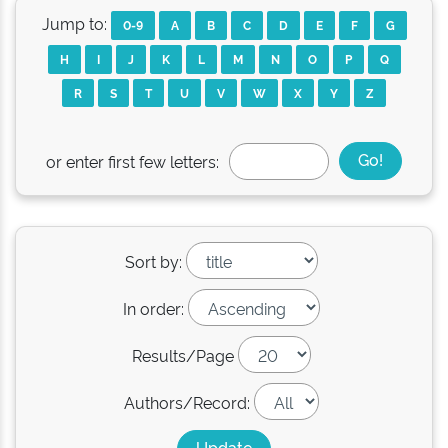
Jump to:
0-9
A
B
C
D
E
F
G
H
I
J
K
L
M
N
O
P
Q
R
S
T
U
V
W
X
Y
Z
or enter first few letters:
Sort by:
In order:
Results/Page
Authors/Record: