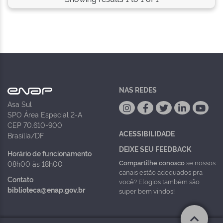
NAS REDES
Asa Sul
SPO Área Especial 2-A
CEP 70.610-900
ACESSIBILIDADE
Brasília/DF
DEIXE SEU FEEDBACK
Horário de funcionamento
Compartilhe conosco
se nossos
08h00 às 18h00
canais estão adequados pra
Contato
você? Elogios também são
biblioteca@enap.gov.br
super bem vindos!