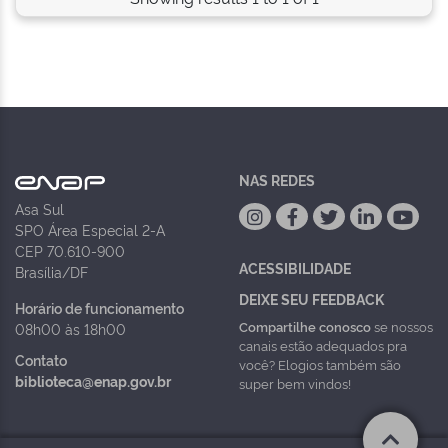
NAS REDES
Asa Sul
SPO Área Especial 2-A
CEP 70.610-900
ACESSIBILIDADE
Brasília/DF
DEIXE SEU FEEDBACK
Horário de funcionamento
Compartilhe conosco
se nossos
08h00 às 18h00
canais estão adequados pra
Contato
você? Elogios também são
biblioteca@enap.gov.br
super bem vindos!