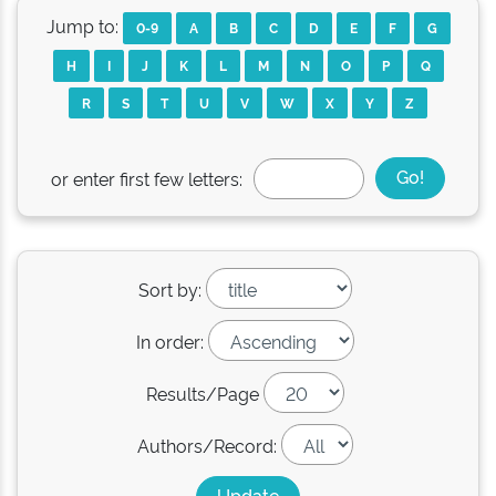
Jump to:
0-9
A
B
C
D
E
F
G
H
I
J
K
L
M
N
O
P
Q
R
S
T
U
V
W
X
Y
Z
or enter first few letters:
Sort by:
In order:
Results/Page
Authors/Record: