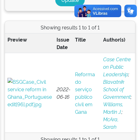
Showing results 1 to 1 of 1
Preview
Issue
Title
Author(s)
Date
Case Centre
on Public
Reforma
Leadership
;
do
Blavatnik
2022-
serviço
School of
06-16
público
Government
;
civil em
Williams,
Gana
Martin J.
;
McAra,
Sarah
Showing results 1 to 1 of 1