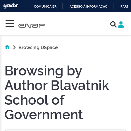
COMUNICA BR
ACESSO À INFORMAÇÃO
PARTI
Skip navigation
IR
PARA
O
CONTEÚDO
Browsing DSpace
Browsing by
Author Blavatnik
School of
Government