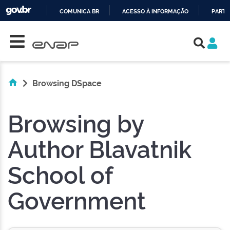
COMUNICA BR
ACESSO À INFORMAÇÃO
PARTI
Skip navigation
IR
PARA
O
CONTEÚDO
Browsing DSpace
Browsing by
Author Blavatnik
School of
Government