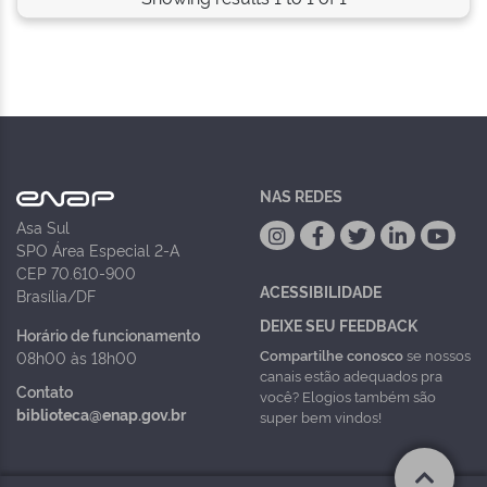
NAS REDES
Asa Sul
SPO Área Especial 2-A
CEP 70.610-900
ACESSIBILIDADE
Brasília/DF
DEIXE SEU FEEDBACK
Horário de funcionamento
Compartilhe conosco
se nossos
08h00 às 18h00
canais estão adequados pra
Contato
você? Elogios também são
biblioteca@enap.gov.br
super bem vindos!