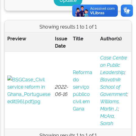
Showing results 1 to 1 of 1
Preview
Issue
Title
Author(s)
Date
Case Centre
on Public
Reforma
Leadership
;
do
Blavatnik
2022-
serviço
School of
06-16
público
Government
;
civil em
Williams,
Gana
Martin J.
;
McAra,
Sarah
Showing results 1 to 1 of 1