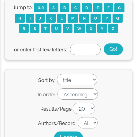
Jump to:
0-9
A
B
C
D
E
F
G
H
I
J
K
L
M
N
O
P
Q
R
S
T
U
V
W
X
Y
Z
or enter first few letters:
Sort by:
In order:
Results/Page
Authors/Record: