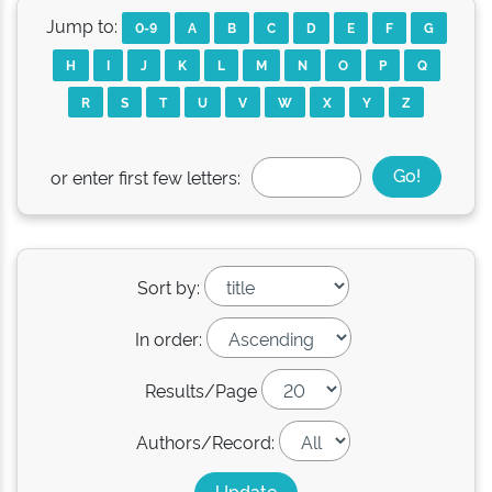
Jump to:
0-9
A
B
C
D
E
F
G
H
I
J
K
L
M
N
O
P
Q
R
S
T
U
V
W
X
Y
Z
or enter first few letters:
Sort by:
In order:
Results/Page
Authors/Record: