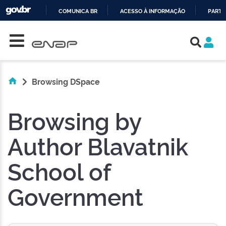
COMUNICA BR
ACESSO À INFORMAÇÃO
PARTI
Skip navigation
IR
PARA
O
CONTEÚDO
Browsing DSpace
Browsing by
Author Blavatnik
School of
Government