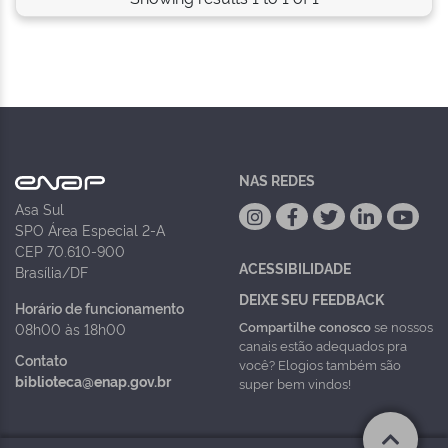
NAS REDES
Asa Sul
SPO Área Especial 2-A
CEP 70.610-900
ACESSIBILIDADE
Brasília/DF
DEIXE SEU FEEDBACK
Horário de funcionamento
Compartilhe conosco
se nossos
08h00 às 18h00
canais estão adequados pra
Contato
você? Elogios também são
biblioteca@enap.gov.br
super bem vindos!