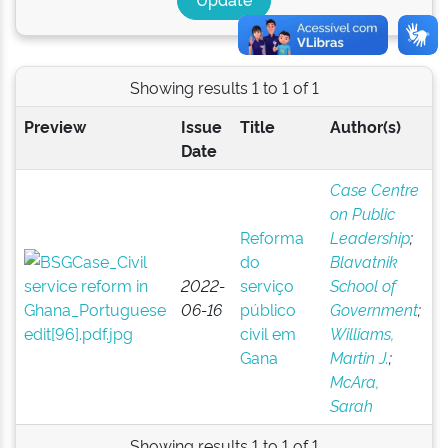
Showing results 1 to 1 of 1
Preview
Issue
Title
Author(s)
Date
Case Centre
on Public
Reforma
Leadership
;
do
Blavatnik
2022-
serviço
School of
06-16
público
Government
;
civil em
Williams,
Gana
Martin J.
;
McAra,
Sarah
Showing results 1 to 1 of 1