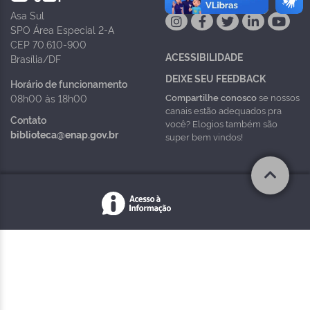
Asa Sul
SPO Área Especial 2-A
CEP 70.610-900
ACESSIBILIDADE
Brasília/DF
DEIXE SEU FEEDBACK
Horário de funcionamento
Compartilhe conosco
se nossos
08h00 às 18h00
canais estão adequados pra
Contato
você? Elogios também são
biblioteca@enap.gov.br
super bem vindos!