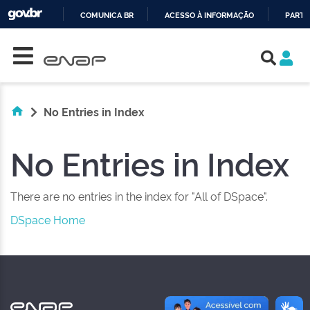
COMUNICA BR
ACESSO À INFORMAÇÃO
PARTI
Skip navigation
IR
PARA
O
CONTEÚDO
No Entries in Index
No Entries in Index
There are no entries in the index for "All of DSpace".
DSpace Home
NAS REDES