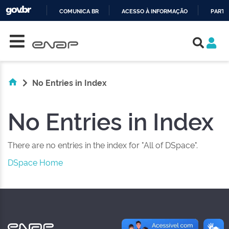
COMUNICA BR
ACESSO À INFORMAÇÃO
PARTI
Skip navigation
IR
PARA
O
CONTEÚDO
No Entries in Index
No Entries in Index
There are no entries in the index for "All of DSpace".
DSpace Home
NAS REDES