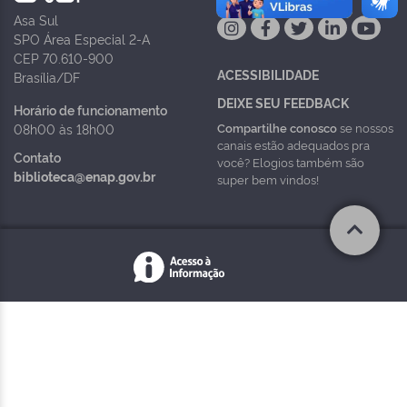
Asa Sul
SPO Área Especial 2-A
CEP 70.610-900
ACESSIBILIDADE
Brasília/DF
DEIXE SEU FEEDBACK
Horário de funcionamento
Compartilhe conosco
se nossos
08h00 às 18h00
canais estão adequados pra
Contato
você? Elogios também são
biblioteca@enap.gov.br
super bem vindos!