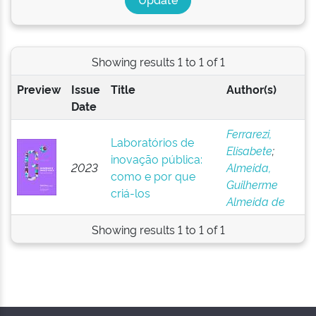
Showing results 1 to 1 of 1
Preview
Issue
Title
Author(s)
Date
Ferrarezi,
Laboratórios de
Elisabete
;
inovação pública:
2023
Almeida,
como e por que
Guilherme
criá-los
Almeida de
Showing results 1 to 1 of 1