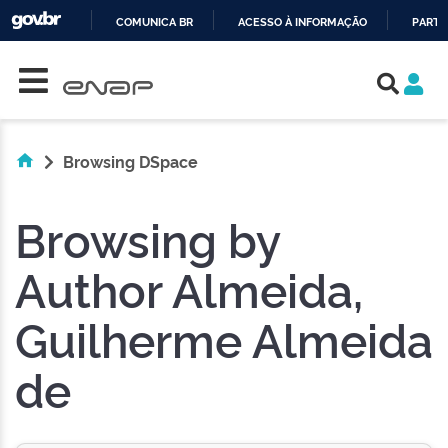
COMUNICA BR
ACESSO À INFORMAÇÃO
PARTI
Skip navigation
IR
PARA
O
CONTEÚDO
Browsing DSpace
Browsing by
Author Almeida,
Guilherme Almeida
de