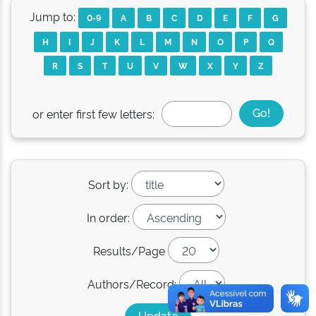
Jump to:
0-9
A
B
C
D
E
F
G
H
I
J
K
L
M
N
O
P
Q
R
S
T
U
V
W
X
Y
Z
or enter first few letters:
Sort by:
In order:
Results/Page
Authors/Record: