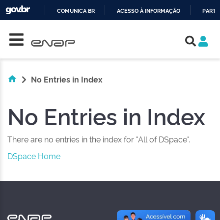
COMUNICA BR
ACESSO À INFORMAÇÃO
PARTI
Skip navigation
IR
PARA
O
CONTEÚDO
No Entries in Index
No Entries in Index
There are no entries in the index for "All of DSpace".
DSpace Home
NAS REDES