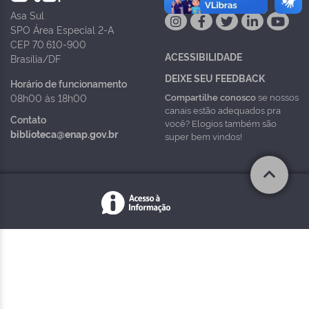
Asa Sul
SPO Área Especial 2-A
CEP 70.610-900
ACESSIBILIDADE
Brasília/DF
DEIXE SEU FEEDBACK
Horário de funcionamento
Compartilhe conosco
se nossos
08h00 às 18h00
canais estão adequados pra
Contato
você? Elogios também são
biblioteca@enap.gov.br
super bem vindos!