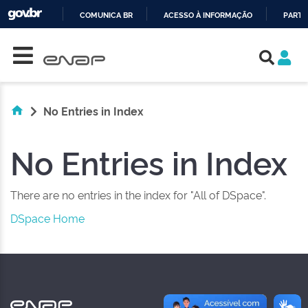
COMUNICA BR
ACESSO À INFORMAÇÃO
PARTI
Skip navigation
IR
PARA
O
CONTEÚDO
No Entries in Index
No Entries in Index
There are no entries in the index for "All of DSpace".
DSpace Home
NAS REDES