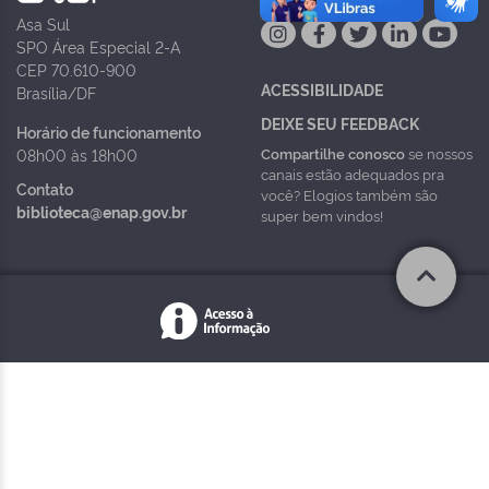
Asa Sul
SPO Área Especial 2-A
CEP 70.610-900
ACESSIBILIDADE
Brasília/DF
DEIXE SEU FEEDBACK
Horário de funcionamento
Compartilhe conosco
se nossos
08h00 às 18h00
canais estão adequados pra
Contato
você? Elogios também são
biblioteca@enap.gov.br
super bem vindos!