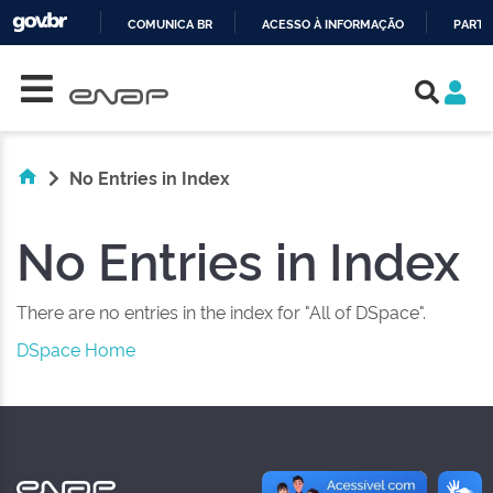
COMUNICA BR
ACESSO À INFORMAÇÃO
PARTI
Skip navigation
IR
PARA
O
CONTEÚDO
No Entries in Index
No Entries in Index
There are no entries in the index for "All of DSpace".
DSpace Home
NAS REDES