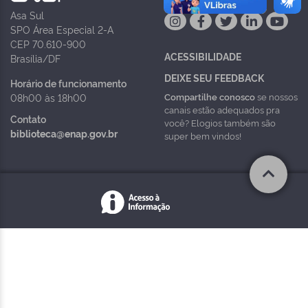
Asa Sul
SPO Área Especial 2-A
CEP 70.610-900
ACESSIBILIDADE
Brasília/DF
DEIXE SEU FEEDBACK
Horário de funcionamento
Compartilhe conosco
se nossos
08h00 às 18h00
canais estão adequados pra
Contato
você? Elogios também são
biblioteca@enap.gov.br
super bem vindos!