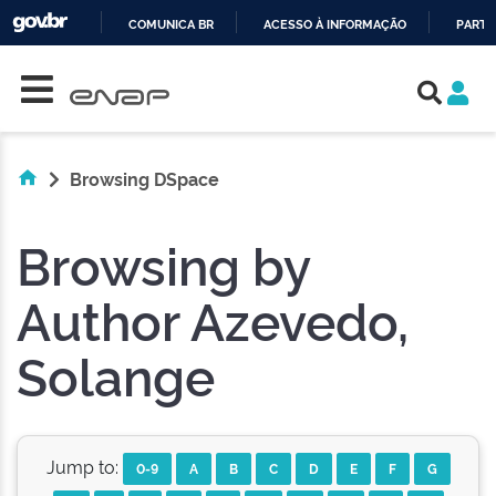
COMUNICA BR
ACESSO À INFORMAÇÃO
PARTI
Skip navigation
IR
PARA
O
CONTEÚDO
Browsing DSpace
Browsing by
Author Azevedo,
Solange
Jump to:
0-9
A
B
C
D
E
F
G