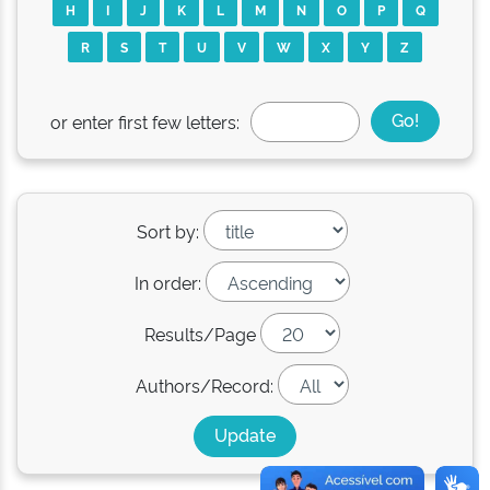
H
I
J
K
L
M
N
O
P
Q
R
S
T
U
V
W
X
Y
Z
or enter first few letters:
Sort by:
In order:
Results/Page
Authors/Record: