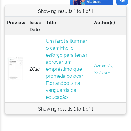
Showing results 1 to 1 of 1
Preview
Issue
Title
Author(s)
Date
Um farol a iluminar
o caminho: o
esforço para tentar
aprovar um
Azevedo,
2018
empréstimo que
Solange
prometia colocar
Florianópolis na
vanguarda da
educação
Showing results 1 to 1 of 1