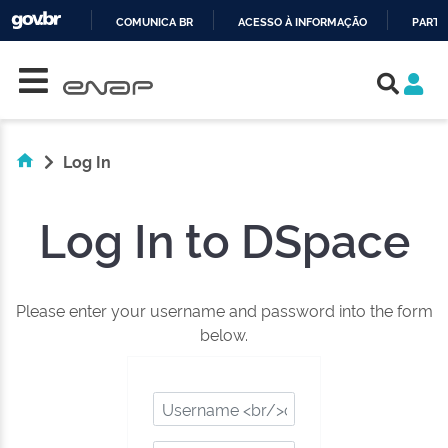
COMUNICA BR
ACESSO À INFORMAÇÃO
PARTI
Skip navigation
IR
PARA
O
CONTEÚDO
Log In
Log In to DSpace
Please enter your username and password into the form
below.