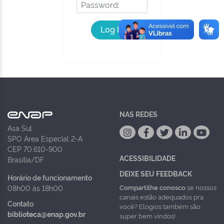
Log In
NAS REDES
Asa Sul
SPO Área Especial 2-A
CEP 70.610-900
ACESSIBILIDADE
Brasília/DF
DEIXE SEU FEEDBACK
Horário de funcionamento
Compartilhe conosco
se nossos
08h00 às 18h00
canais estão adequados pra
Contato
você? Elogios também são
biblioteca@enap.gov.br
super bem vindos!