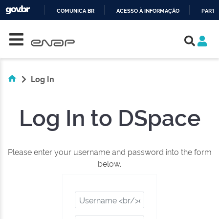
COMUNICA BR
ACESSO À INFORMAÇÃO
PARTI
Skip navigation
IR
PARA
O
CONTEÚDO
Log In
Log In to DSpace
Please enter your username and password into the form
below.