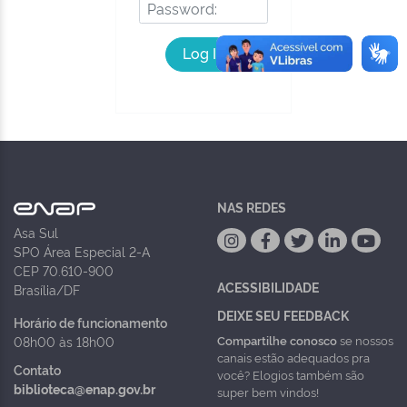
Log In
NAS REDES
Asa Sul
SPO Área Especial 2-A
CEP 70.610-900
ACESSIBILIDADE
Brasília/DF
DEIXE SEU FEEDBACK
Horário de funcionamento
Compartilhe conosco
se nossos
08h00 às 18h00
canais estão adequados pra
Contato
você? Elogios também são
biblioteca@enap.gov.br
super bem vindos!