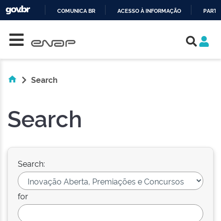
COMUNICA BR
ACESSO À INFORMAÇÃO
PARTI
Skip navigation
IR
PARA
O
CONTEÚDO
Search
Search
Search:
for