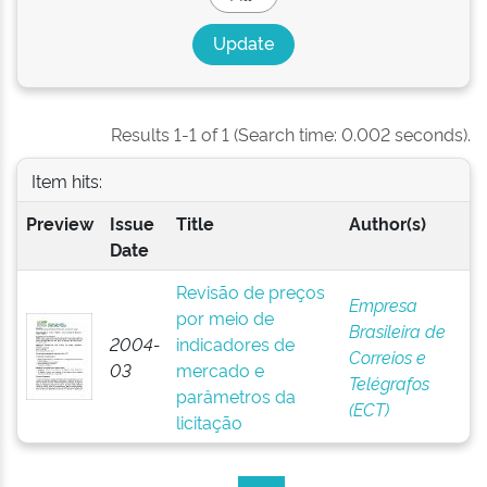
Results 1-1 of 1 (Search time: 0.002 seconds).
Item hits:
Preview
Issue
Title
Author(s)
Date
Revisão de preços
Empresa
por meio de
Brasileira de
2004-
indicadores de
Correios e
03
mercado e
Telégrafos
parâmetros da
(ECT)
licitação