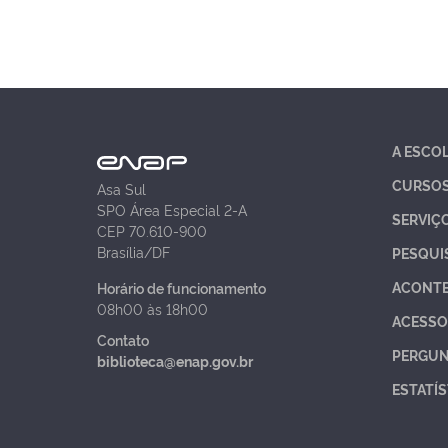
A ESCO
CURSO
Asa Sul
SPO Área Especial 2-A
SERVIÇ
CEP 70.610-900
Brasília/DF
PESQUI
ACONT
Horário de funcionamento
08h00 às 18h00
ACESSO
Contato
PERGUN
biblioteca@enap.gov.br
ESTATÍS