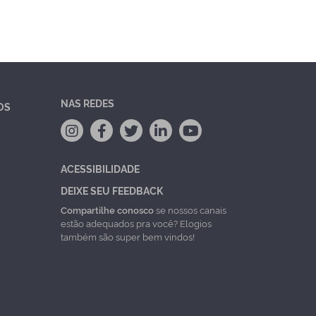
NAS REDES
OS
ACESSIBILIDADE
DEIXE SEU FEEDBACK
Compartilhe conosco
se nossos canais
estão adequados pra você? Elogios
também são super bem vindos!