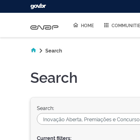
Skip navigation
HOME
COMMUNITI
Search
Search
Search:
Current filters: