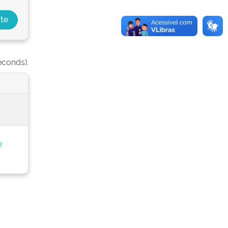
econds).
e