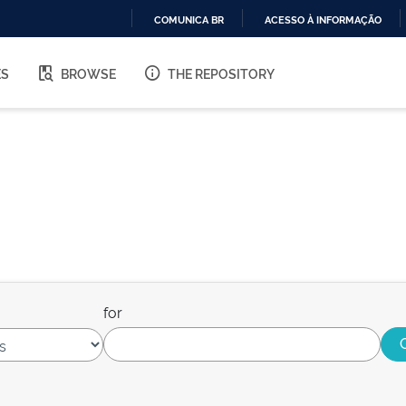
COMUNICA BR
ACESSO À INFORMAÇÃO
IR
PARA
ES
BROWSE
THE REPOSITORY
O
CONTEÚDO
for