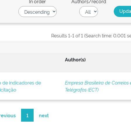
In order
Authors/record
Results 1-1 of 1 (Search time: 0.001 s
Author(s)
 de indicadores de
Empresa Brasileira de Correios 
icitação
Telégrafos (ECT)
revious
1
next