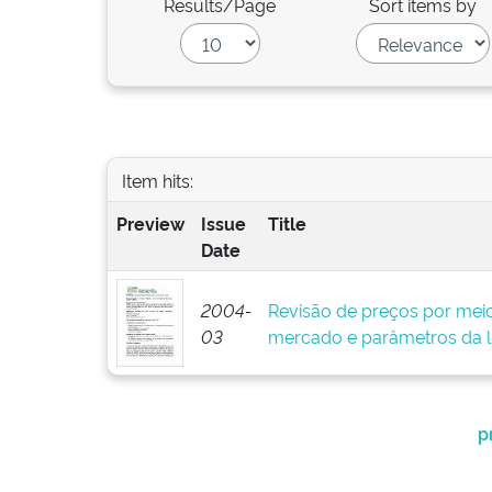
Results/Page
Sort items by
Item hits:
Preview
Issue
Title
Date
2004-
Revisão de preços por meio
03
mercado e parâmetros da l
p