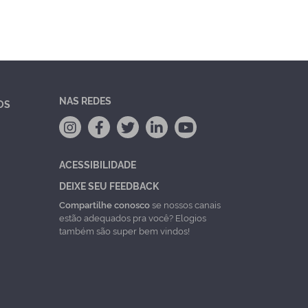
NAS REDES
OS
ACESSIBILIDADE
DEIXE SEU FEEDBACK
Compartilhe conosco
se nossos canais
estão adequados pra você? Elogios
também são super bem vindos!