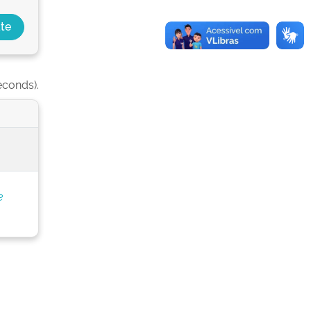
econds).
e