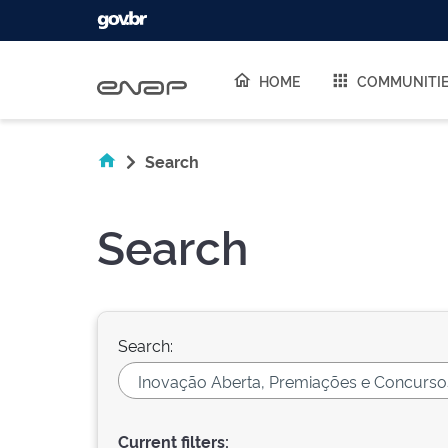
Skip navigation
HOME
COMMUNITI
Search
Search
Search:
Current filters: