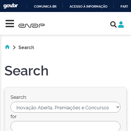
COMUNICA BR
ACESSO À INFORMAÇÃO
PARTI
Skip navigation
IR
PARA
O
CONTEÚDO
Search
Search
Search:
for