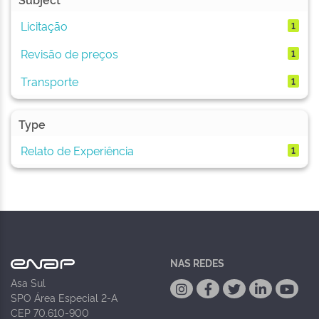
Licitação
1
Revisão de preços
1
Transporte
1
Type
Relato de Experiência
1
NAS REDES
Asa Sul
SPO Área Especial 2-A
CEP 70.610-900