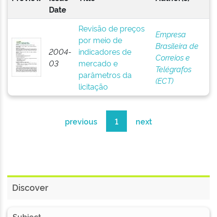
Date
Revisão de preços
Empresa
por meio de
Brasileira de
2004-
indicadores de
Correios e
03
mercado e
Telégrafos
parâmetros da
(ECT)
licitação
previous
1
next
Discover
Subject