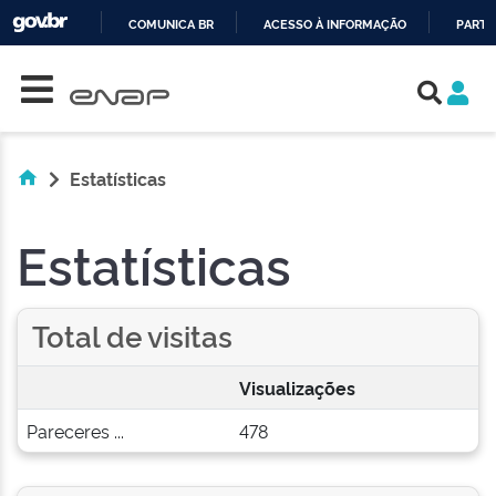
COMUNICA BR
ACESSO À INFORMAÇÃO
PARTI
Skip navigation
IR
PARA
O
CONTEÚDO
Estatísticas
Estatísticas
Total de visitas
Visualizações
Pareceres ...
478