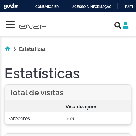
COMUNICA BR
ACESSO À INFORMAÇÃO
PARTI
Skip navigation
IR
PARA
O
CONTEÚDO
Estatísticas
Estatísticas
Total de visitas
Visualizações
Pareceres ...
569