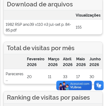
Download de arquivos
Visualizações
1982 RSP ano39 v110 n3 jul-set p. 84-
155
85.pdf
Total de visitas por mês
Fevereiro
Março
Abril
Maio
Junho
2026
2026
2026
2026
2026
Pareceres
20
11
33
17
30
1
...
Ranking de visitas por países