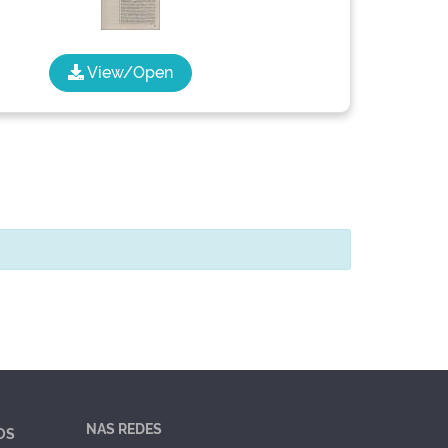
View/Open
NAS REDES
OS