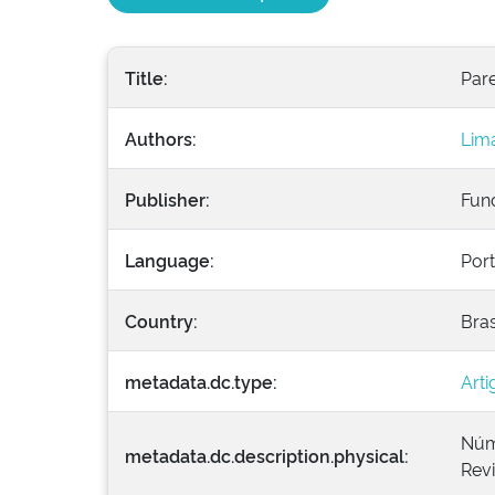
Title:
Pare
Authors:
Lima
Publisher:
Fun
Language:
Por
Country:
Bras
metadata.dc.type:
Arti
Núme
metadata.dc.description.physical:
Revi