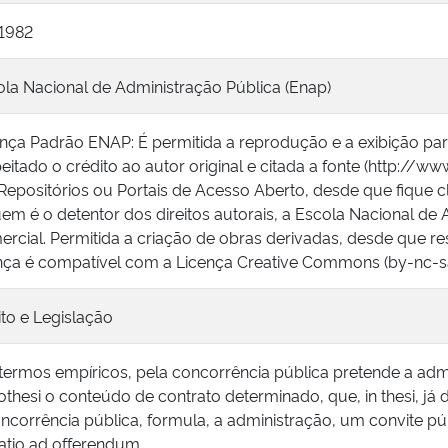
-1982
la Nacional de Administração Pública (Enap)
ença Padrão ENAP: É permitida a reprodução e a exibição pa
eitado o crédito ao autor original e citada a fonte (http://ww
epositórios ou Portais de Acesso Aberto, desde que fique c
em é o detentor dos direitos autorais, a Escola Nacional de 
rcial. Permitida a criação de obras derivadas, desde que res
ença é compatível com a Licença Creative Commons (by-nc-sa
ito e Legislação
ermos empíricos, pela concorrência pública pretende a admin
thesi o conteúdo de contrato determinado, que, in thesi, já 
ncorrência pública, formula, a administração, um convite pú
tatio ad offerendum.