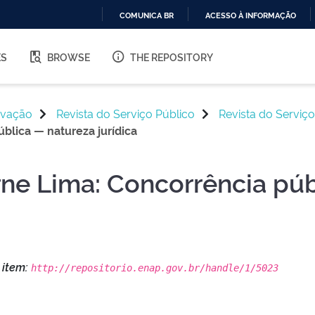
COMUNICA BR
ACESSO À INFORMAÇÃO
IR
PARA
ES
BROWSE
THE REPOSITORY
O
CONTEÚDO
ovação
Revista do Serviço Público
Revista do Serviço
blica — natureza jurídica
rne Lima: Concorrência pú
s item:
http://repositorio.enap.gov.br/handle/1/5023