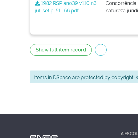
1982 RSP ano39 v110 n3
Concorrência 
jul-set p. 51- 56.pdf
natureza juríd
Show full item record
Items in DSpace are protected by copyright, wi
A ESCO