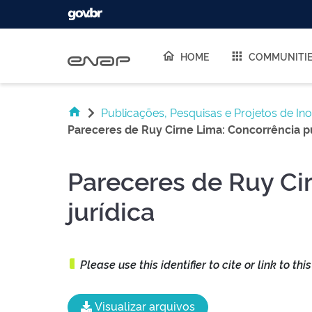
Skip navigation
HOME
COMMUNITI
Publicações, Pesquisas e Projetos de In
Pareceres de Ruy Cirne Lima: Concorrência pú
Pareceres de Ruy Ci
jurídica
Please use this identifier to cite or link to thi
Visualizar arquivos