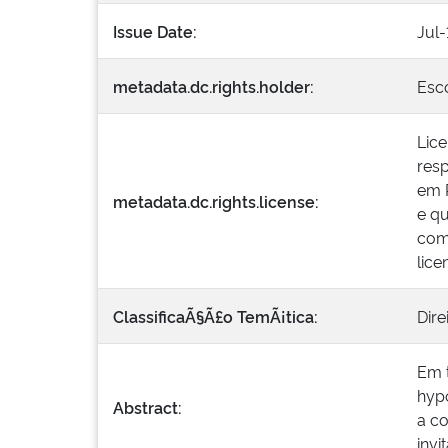
Issue Date:
Jul
metadata.dc.rights.holder:
Esco
Lic
resp
em R
metadata.dc.rights.license:
e qu
come
lic
ClassificaÃ§Ã£o TemÃ¡tica:
Dire
Em t
hypo
Abstract:
a co
invi