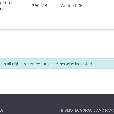
pública —
2.59 MB
Adobe PDF
ica
th all rights reserved, unless otherwise indicated.
LA
BIBLIOTECA GRACILIANO RAM