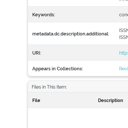
Keywords:
conc
ISSN
metadata.dc.description.additional:
ISS
URI:
http
Appears in Collections:
Revi
Files in This Item:
File
Description