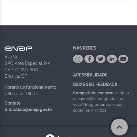
NAS REDES
Asa Sul
SPO Área Especial 2-A
CEP 70.610-900
ACESSIBILIDADE
Brasília/DF
DEIXE SEU FEEDBACK
Horário de funcionamento
Compartilhe conosco
se nossos
08h00 às 18h00
canais estão adequados pra
Contato
você? Elogios também são
biblioteca@enap.gov.br
super bem vindos!