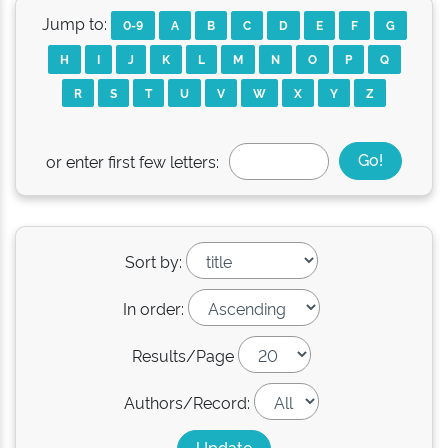
Jump to:
0-9
A
B
C
D
E
F
G
H
I
J
K
L
M
N
O
P
Q
R
S
T
U
V
W
X
Y
Z
or enter first few letters:
Sort by:
In order:
Results/Page
Authors/Record: