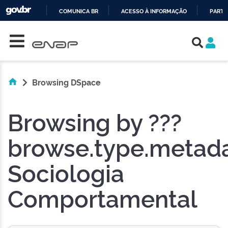
COMUNICA BR
ACESSO À INFORMAÇÃO
PARTI
Skip navigation
IR
PARA
O
CONTEÚDO
Browsing DSpace
Browsing by ???
browse.type.metadat
Sociologia
Comportamental