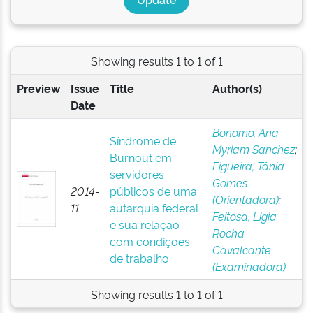
Showing results 1 to 1 of 1
Preview
Issue
Title
Author(s)
Date
Bonomo, Ana
Síndrome de
Myriam Sanchez
;
Burnout em
Figueira, Tânia
servidores
Gomes
2014-
públicos de uma
(Orientadora)
;
11
autarquia federal
Feitosa, Ligia
e sua relação
Rocha
com condições
Cavalcante
de trabalho
(Examinadora)
Showing results 1 to 1 of 1