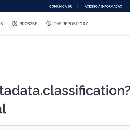
COMUNICA BR
ACESSO À INFORMAÇÃO
IR
PARA
ES
BROWSE
THE REPOSITORY
O
CONTEÚDO
adata.classification?
l