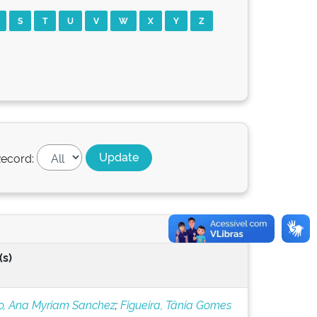
S
T
U
V
W
X
Y
Z
ecord:
(s)
, Ana Myriam Sanchez
;
Figueira, Tânia Gomes