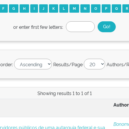
F
G
H
I
J
K
L
M
N
O
P
Q
R
or enter first few letters:
 order:
Results/Page
Authors/R
Showing results 1 to 1 of 1
Author
Bonomo
vidores públicos de uma autarquia federal e sua