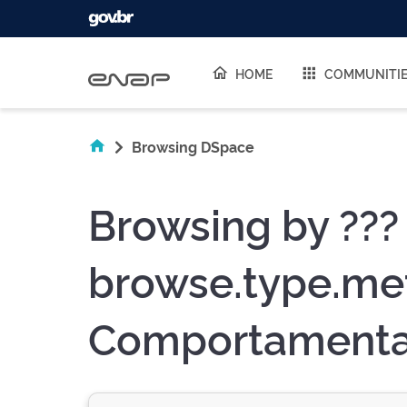
Skip navigation
HOME
COMMUNITI
Browsing DSpace
Browsing by ???
browse.type.met
Comportamenta