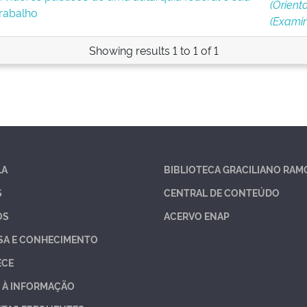
(Orient
rabalho
(Exami
Showing results 1 to 1 of 1
LA
BIBLIOTECA GRACILIANO RAM
S
CENTRAL DE CONTEÚDO
OS
ACERVO ENAP
SA E CONHECIMENTO
ECE
 À INFORMAÇÃO