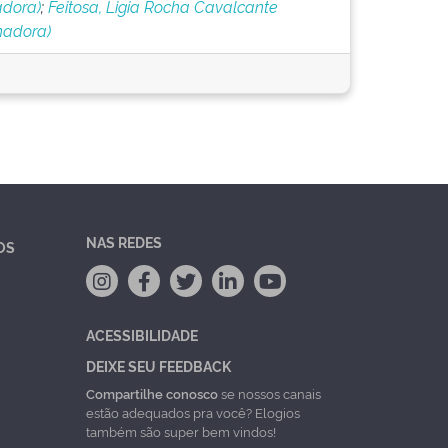
adora)
;
Feitosa, Ligia Rocha Cavalcante
nadora)
NAS REDES
OS
ACESSIBILIDADE
DEIXE SEU FEEDBACK
Compartilhe conosco
se nossos canais
estão adequados pra você? Elogios
também são super bem vindos!