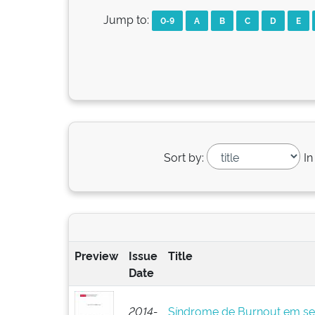
Jump to:
0-9
A
B
C
D
E
Sort by:
In
Preview
Issue
Title
Date
2014-
Síndrome de Burnout em ser