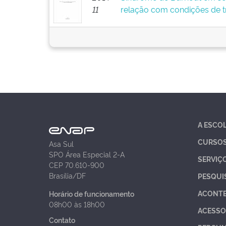
11
relação com condições de t
A ESCO
CURSO
Asa Sul
SPO Área Especial 2-A
SERVIÇ
CEP 70.610-900
Brasília/DF
PESQUI
ACONT
Horário de funcionamento
08h00 às 18h00
ACESSO
Contato