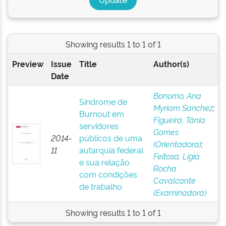
Showing results 1 to 1 of 1
Preview
Issue
Title
Author(s)
Date
Bonomo, Ana
Síndrome de
Myriam Sanchez
;
Burnout em
Figueira, Tânia
servidores
Gomes
2014-
públicos de uma
(Orientadora)
;
11
autarquia federal
Feitosa, Ligia
e sua relação
Rocha
com condições
Cavalcante
de trabalho
(Examinadora)
Showing results 1 to 1 of 1