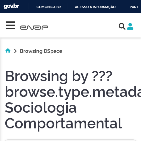
COMUNICA BR
ACESSO À INFORMAÇÃO
PARTI
Skip navigation
IR
PARA
O
CONTEÚDO
Browsing DSpace
Browsing by ???
browse.type.metadat
Sociologia
Comportamental