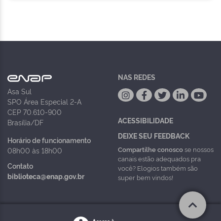
NAS REDES
Asa Sul
SPO Área Especial 2-A
CEP 70.610-900
ACESSIBILIDADE
Brasília/DF
DEIXE SEU FEEDBACK
Horário de funcionamento
Compartilhe conosco
se nossos
08h00 às 18h00
canais estão adequados pra
Contato
você? Elogios também são
biblioteca@enap.gov.br
super bem vindos!