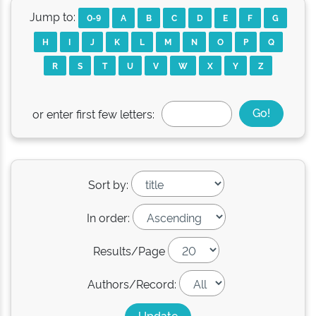
Jump to:
0-9
A
B
C
D
E
F
G
H
I
J
K
L
M
N
O
P
Q
R
S
T
U
V
W
X
Y
Z
or enter first few letters:
Sort by:
In order:
Results/Page
Authors/Record: