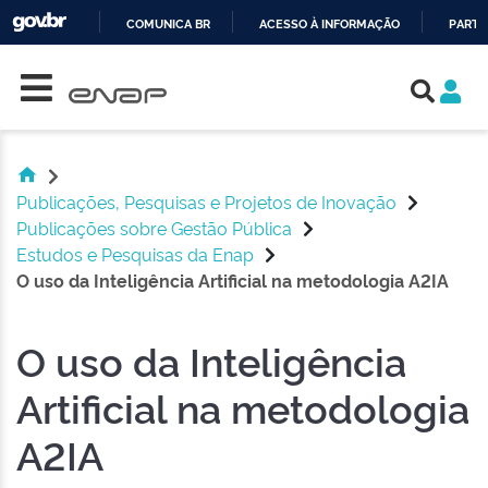
COMUNICA BR
ACESSO À INFORMAÇÃO
PARTI
Skip navigation
IR
PARA
O
CONTEÚDO
Publicações, Pesquisas e Projetos de Inovação
Publicações sobre Gestão Pública
Estudos e Pesquisas da Enap
O uso da Inteligência Artificial na metodologia A2IA
O uso da Inteligência
Artificial na metodologia
A2IA