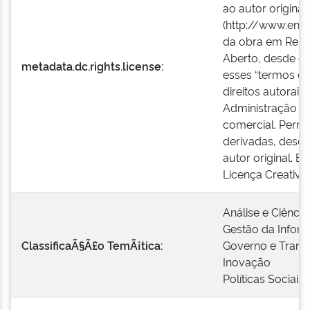
ao autor original 
(http://www.enap.
da obra em Repos
Aberto, desde qu
metadata.dc.rights.license:
esses “termos de
direitos autorais
Administração Pú
comercial. Permi
derivadas, desde
autor original. E
Licença Creativ
Análise e Ciênci
Gestão da Infor
ClassificaÃ§Ã£o TemÃ¡tica:
Governo e Transf
Inovação
Políticas Sociais