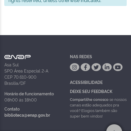
NAS REDES
Asa Sul
SPO Área Especial 2-A
CEP 70.610-900
ACESSIBILIDADE
Brasília/DF
DEIXE SEU FEEDBACK
Horário de funcionamento
Compartilhe conosco
se nossos
08h00 às 18h00
canais estão adequados pra
Contato
você? Elogios também são
biblioteca@enap.gov.br
super bem vindos!