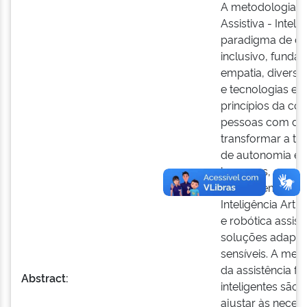
A metodologia A(
Assistiva - Intel
paradigma de de
inclusivo, funda
empatia, diversid
e tecnologias em
princípios da co
pessoas com def
transformar a t
de autonomia e 
humanas, em vez
ecossistema A(IA
Inteligência Artifi
e robótica assist
soluções adapta
sensíveis. A met
da assistência fu
Abstract:
inteligentes são
ajustar às neces