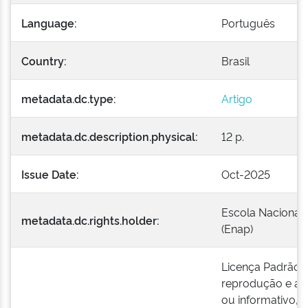
Language:
Português
Country:
Brasil
metadata.dc.type:
Artigo
metadata.dc.description.physical:
12 p.
Issue Date:
Oct-2025
Escola Nacional 
metadata.dc.rights.holder:
(Enap)
Licença Padrão E
reprodução e a e
ou informativo, 