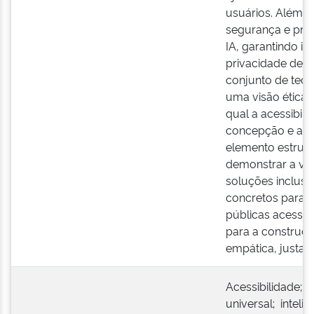
usuários. Além d
segurança e pro
IA, garantindo in
privacidade de 
conjunto de tecno
uma visão ética 
qual a acessibil
concepção e a d
elemento estrutu
demonstrar a viab
soluções inclusiv
concretos para a
públicas acessív
para a construç
empática, justa 
Acessibilidade; 
universal; inteligê