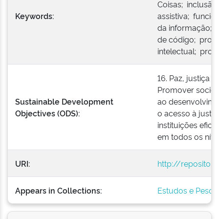
Coisas; inclusão 
Keywords:
assistiva; funci
da informação;
de código; prot
intelectual; pro
16. Paz, justiça e
Promover socieda
Sustainable Development
ao desenvolvimen
Objectives (ODS):
o acesso à justiç
instituições efic
em todos os níve
URI:
http://repositor
Appears in Collections:
Estudos e Pesqu