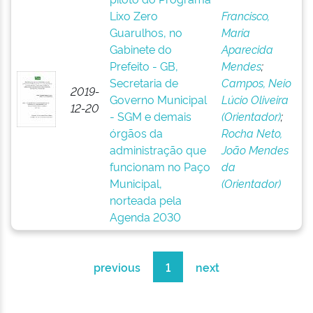
Lixo Zero
Francisco,
Guarulhos, no
Maria
Gabinete do
Aparecida
Prefeito - GB,
Mendes
;
Secretaria de
Campos, Neio
2019-
Governo Municipal
Lúcio Oliveira
12-20
- SGM e demais
(Orientador)
;
órgãos da
Rocha Neto,
administração que
João Mendes
funcionam no Paço
da
Municipal,
(Orientador)
norteada pela
Agenda 2030
previous
1
next