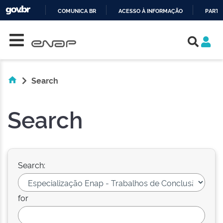
COMUNICA BR
ACESSO À INFORMAÇÃO
PARTI
Skip navigation
IR
PARA
O
CONTEÚDO
Search
Search
Search:
for