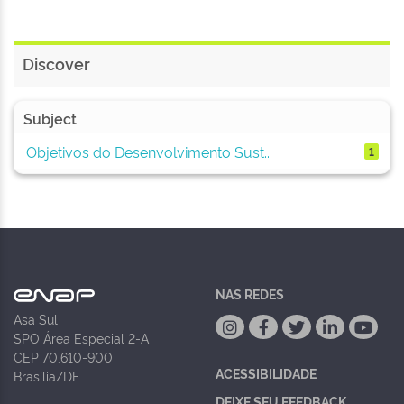
Discover
Subject
Objetivos do Desenvolvimento Sust...
1
NAS REDES
Asa Sul
SPO Área Especial 2-A
CEP 70.610-900
ACESSIBILIDADE
Brasília/DF
DEIXE SEU FEEDBACK