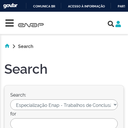
COMUNICA BR
ACESSO À INFORMAÇÃO
PARTI
Skip navigation
IR
PARA
O
CONTEÚDO
Search
Search
Search:
for