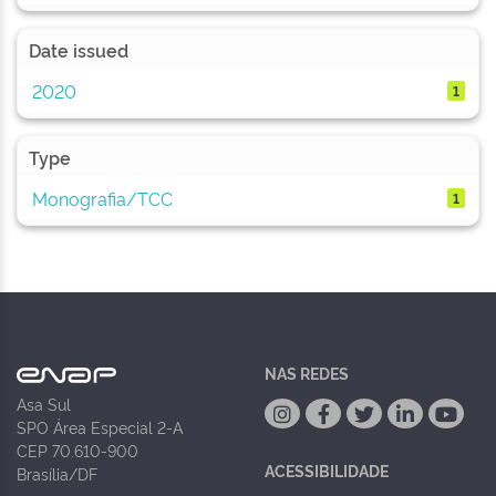
Date issued
2020
1
Type
Monografia/TCC
1
NAS REDES
Asa Sul
SPO Área Especial 2-A
CEP 70.610-900
ACESSIBILIDADE
Brasília/DF