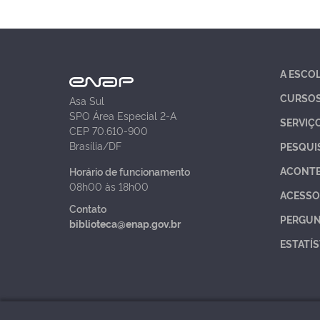
A ESCO
CURSO
Asa Sul
SPO Área Especial 2-A
SERVIÇ
CEP 70.610-900
Brasília/DF
PESQUI
ACONT
Horário de funcionamento
08h00 às 18h00
ACESSO
Contato
PERGUN
biblioteca@enap.gov.br
ESTATÍS