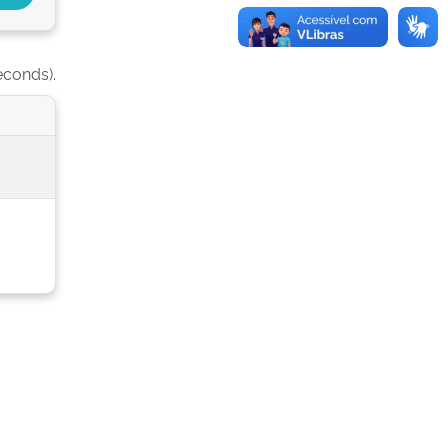
econds).