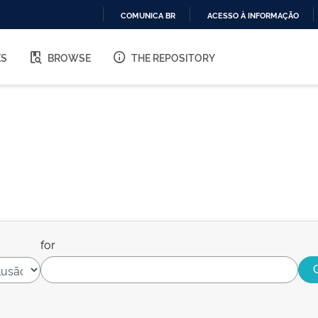
COMUNICA BR
ACESSO À INFORMAÇÃO
IR
PARA
ES
BROWSE
THE REPOSITORY
O
CONTEÚDO
for