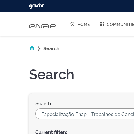
Skip navigation
HOME
COMMUNITI
Search
Search
Search:
Current filters: