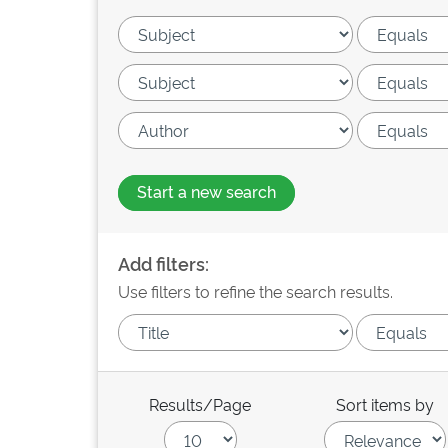
Start a new search
Add filters:
Use filters to refine the search results.
Results/Page
Sort items by