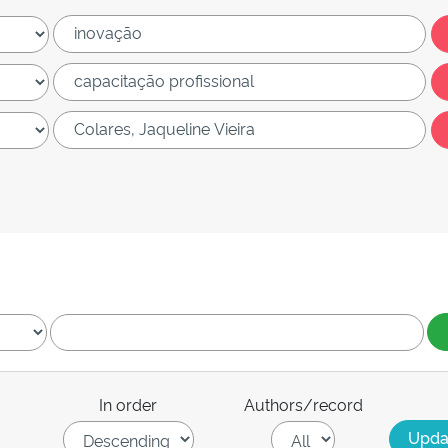
In order
Authors/record