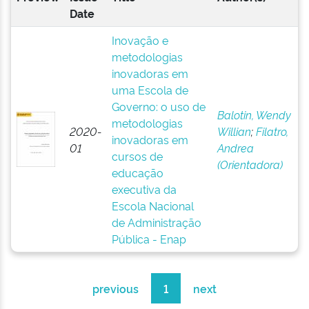
Date
Inovação e
metodologias
inovadoras em
uma Escola de
Governo: o uso de
Balotin, Wendy
metodologias
2020-
Willian
;
Filatro,
inovadoras em
01
Andrea
cursos de
(Orientadora)
educação
executiva da
Escola Nacional
de Administração
Pública - Enap
previous
1
next