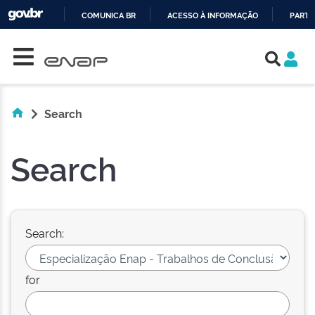
COMUNICA BR
ACESSO À INFORMAÇÃO
PARTI
Skip navigation
IR
PARA
O
CONTEÚDO
Search
Search
Search:
for