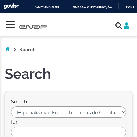
COMUNICA BR
ACESSO À INFORMAÇÃO
PARTI
Skip navigation
IR
PARA
O
CONTEÚDO
Search
Search
Search:
for