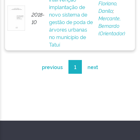
Floriano,
implantação de
Danilo
;
2018-
novo sistema de
Mercante,
10
gestão de poda de
Bernardo
árvores urbanas
(Orientador)
no município de
Tatuí
previous
1
next