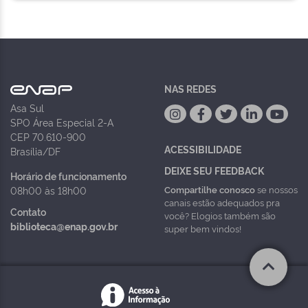
NAS REDES
Asa Sul
SPO Área Especial 2-A
CEP 70.610-900
ACESSIBILIDADE
Brasília/DF
DEIXE SEU FEEDBACK
Horário de funcionamento
Compartilhe conosco
se nossos
08h00 às 18h00
canais estão adequados pra
Contato
você? Elogios também são
biblioteca@enap.gov.br
super bem vindos!