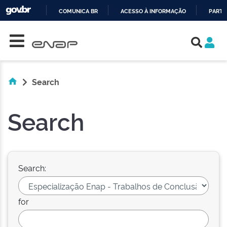
COMUNICA BR
ACESSO À INFORMAÇÃO
PARTI
Skip navigation
IR
PARA
O
CONTEÚDO
Search
Search
Search:
for