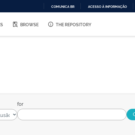
COMUNICA BR
ACESSO À INFORMAÇÃO
IR
PARA
ES
BROWSE
THE REPOSITORY
O
CONTEÚDO
for