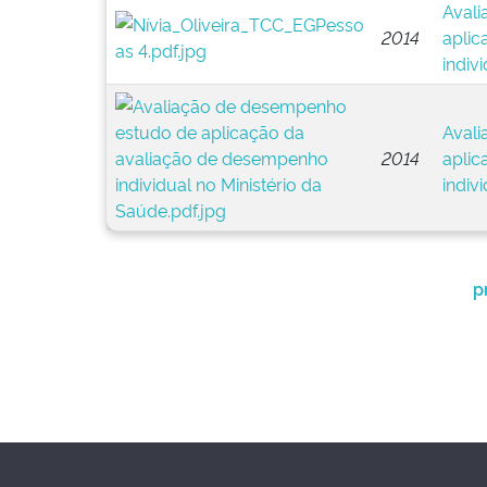
Avali
2014
aplic
indiv
Avali
2014
aplic
indiv
p