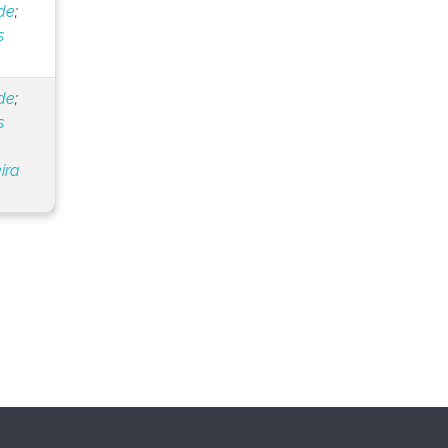
 de
;
s
 de
;
s
ira