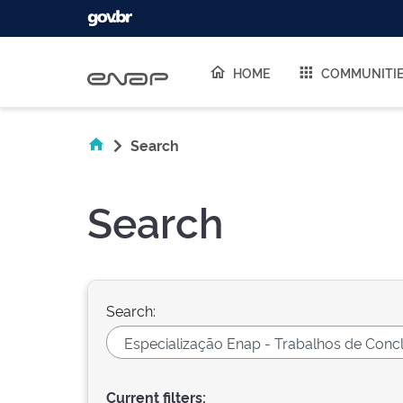
Skip navigation
HOME
COMMUNITI
Search
Search
Search:
Current filters: