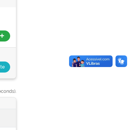
econds).