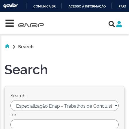
COMUNICA BR
ACESSO À INFORMAÇÃO
PARTI
Skip navigation
IR
PARA
O
CONTEÚDO
Search
Search
Search:
for