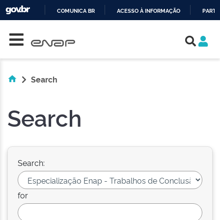
COMUNICA BR
ACESSO À INFORMAÇÃO
PARTI
Skip navigation
IR
PARA
O
CONTEÚDO
Search
Search
Search:
for