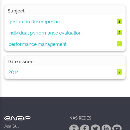
Subject
gestão do desempenho
2
individual performance evaluation
2
performance management
2
Date issued
2014
2
NAS REDES
Asa Sul