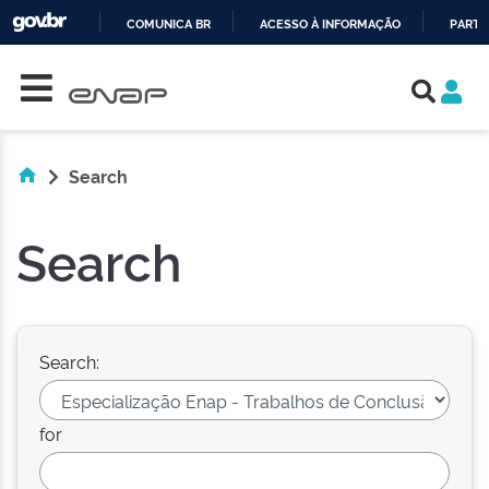
COMUNICA BR
ACESSO À INFORMAÇÃO
PARTI
Skip navigation
IR
PARA
O
CONTEÚDO
Search
Search
Search:
for