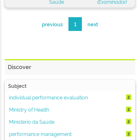
Saúde
(Examinador)
previous
1
next
Discover
Subject
individual performance evaluation
2
Ministry of Health
2
Ministério da Saúde
2
performance management
2