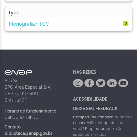
Type
Monografia/ TCC
2
NAS REDES
Asa Sul
SPO Área Especial 2-A
CEP 70.610-900
ACESSIBILIDADE
Brasília/DF
DEIXE SEU FEEDBACK
Horário de funcionamento
Compartilhe conosco
se nossos
08h00 às 18h00
canais estão adequados pra
Contato
você? Elogios também são
biblioteca@enap.gov.br
super bem vindos!