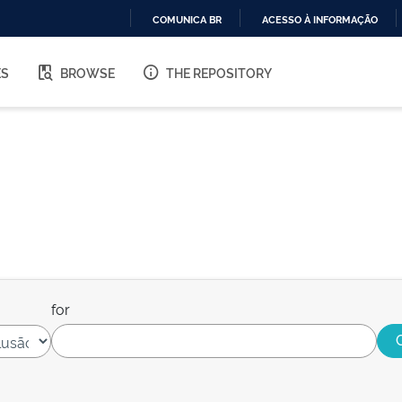
COMUNICA BR
ACESSO À INFORMAÇÃO
IR
PARA
ES
BROWSE
THE REPOSITORY
O
CONTEÚDO
for