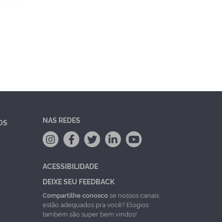
NAS REDES
OS
ACESSIBILIDADE
DEIXE SEU FEEDBACK
Compartilhe conosco
se nossos canais
estão adequados pra você? Elogios
também são super bem vindos!