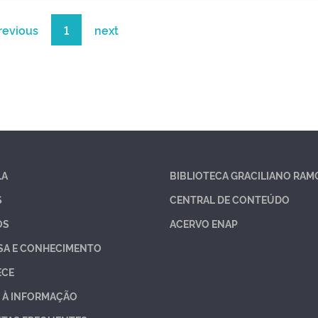
revious
1
next
LA
BIBLIOTECA GRACILIANO RAM
S
CENTRAL DE CONTEÚDO
OS
ACERVO ENAP
SA E CONHECIMENTO
ECE
 À INFORMAÇÃO