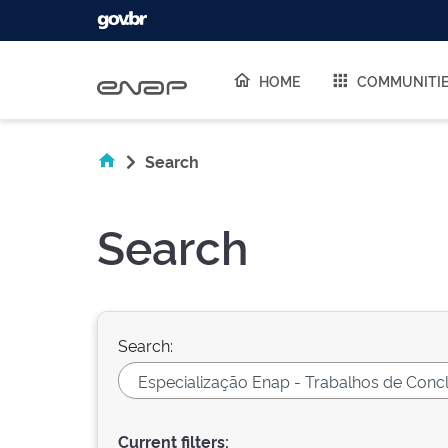
Skip navigation
HOME
COMMUNITI
Search
Search
Search:
Current filters: