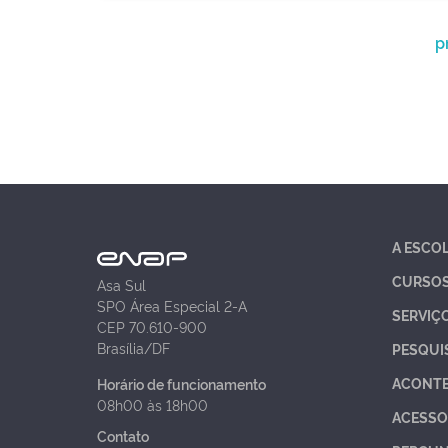
p
A ESCO
CURSO
Asa Sul
SPO Área Especial 2-A
SERVIÇ
CEP 70.610-900
Brasília/DF
PESQUI
ACONT
Horário de funcionamento
08h00 às 18h00
ACESSO
Contato