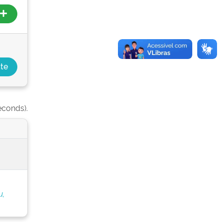
econds).
u,