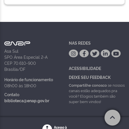
NAS REDES
Asa Sul
SPO Área Especial 2-A
CEP 70.610-900
ACESSIBILIDADE
Brasília/DF
DEIXE SEU FEEDBACK
Horário de funcionamento
Compartilhe conosco
se nossos
08h00 às 18h00
canais estão adequados pra
Contato
você? Elogios também são
biblioteca@enap.gov.br
super bem vindos!