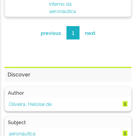
interno da
aeronáutica
previous
1
next
Discover
Author
Oliveira, Heloise de
1
Subject
aeronáutica
1