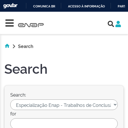
COMUNICA BR
ACESSO À INFORMAÇÃO
PARTI
Skip navigation
IR
PARA
O
CONTEÚDO
Search
Search
Search:
for