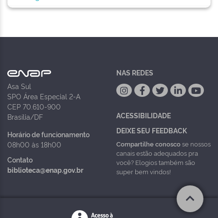
NAS REDES
Asa Sul
SPO Área Especial 2-A
CEP 70.610-900
ACESSIBILIDADE
Brasília/DF
DEIXE SEU FEEDBACK
Horário de funcionamento
Compartilhe conosco
se nossos
08h00 às 18h00
canais estão adequados pra
Contato
você? Elogios também são
biblioteca@enap.gov.br
super bem vindos!