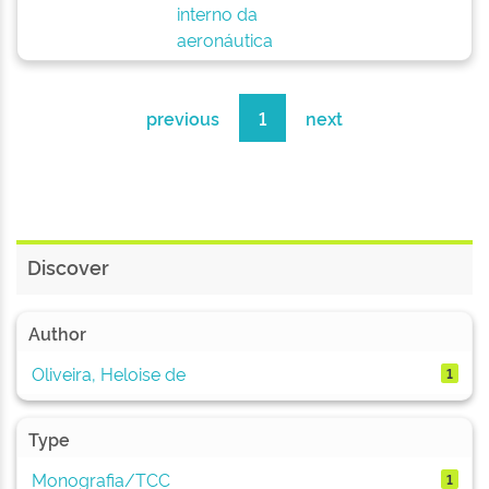
interno da
aeronáutica
previous
1
next
Discover
Author
Oliveira, Heloise de
1
Type
Monografia/TCC
1