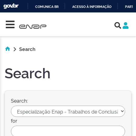
COMUNICA BR
ACESSO À INFORMAÇÃO
PARTI
Skip navigation
IR
PARA
O
CONTEÚDO
Search
Search
Search:
for