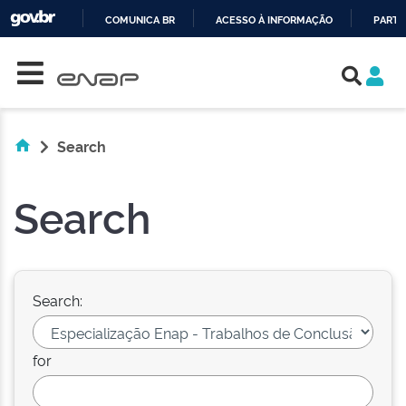
COMUNICA BR
ACESSO À INFORMAÇÃO
PARTI
Skip navigation
IR
PARA
O
CONTEÚDO
Search
Search
Search:
for