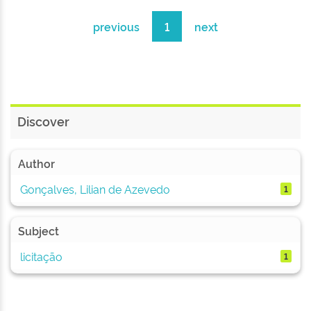
previous
1
next
Discover
Author
Gonçalves, Lilian de Azevedo
1
Subject
licitação
1