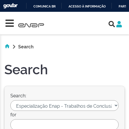
COMUNICA BR
ACESSO À INFORMAÇÃO
PARTI
Skip navigation
IR
PARA
O
CONTEÚDO
Search
Search
Search:
for