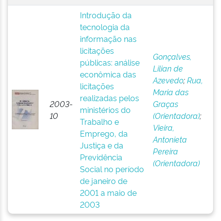
Introdução da
tecnologia da
informação nas
licitações
Gonçalves,
públicas: análise
Lilian de
econômica das
Azevedo
;
Rua,
licitações
Maria das
realizadas pelos
2003-
Graças
ministérios do
10
(Orientadora)
;
Trabalho e
Vieira,
Emprego, da
Antonieta
Justiça e da
Pereira
Previdência
(Orientadora)
Social no período
de janeiro de
2001 a maio de
2003