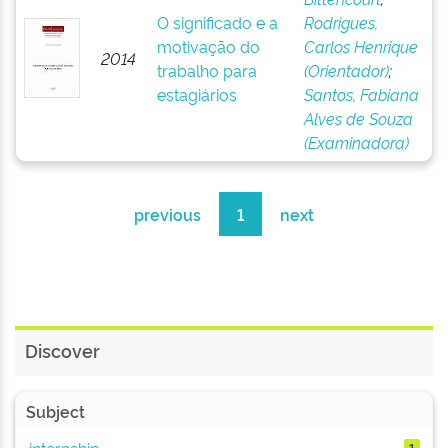
O significado e a
Rodrigues,
motivação do
Carlos Henrique
2014
trabalho para
(Orientador)
;
estagiários
Santos, Fabiana
Alves de Souza
(Examinadora)
previous
1
next
Discover
Subject
internship
1