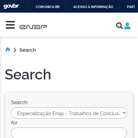
COMUNICA BR
ACESSO À INFORMAÇÃO
PARTI
Skip navigation
IR
PARA
O
CONTEÚDO
Search
Search
Search:
for