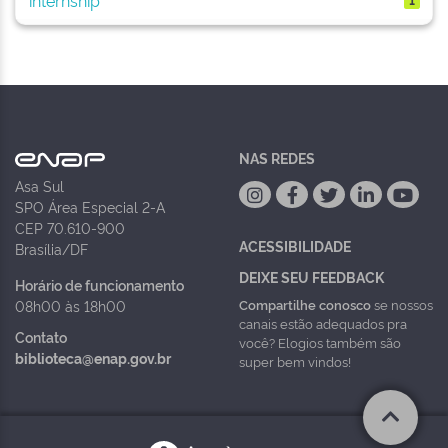
NAS REDES
Asa Sul
SPO Área Especial 2-A
CEP 70.610-900
ACESSIBILIDADE
Brasília/DF
DEIXE SEU FEEDBACK
Horário de funcionamento
Compartilhe conosco
se nossos
08h00 às 18h00
canais estão adequados pra
Contato
você? Elogios também são
biblioteca@enap.gov.br
super bem vindos!