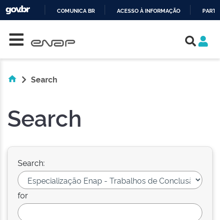
COMUNICA BR
ACESSO À INFORMAÇÃO
PARTI
Skip navigation
IR
PARA
O
CONTEÚDO
Search
Search
Search:
for