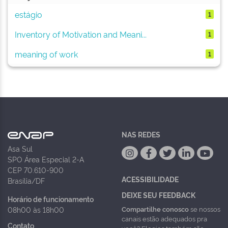
estágio
1
Inventory of Motivation and Meani...
1
meaning of work
1
NAS REDES
Asa Sul
SPO Área Especial 2-A
CEP 70.610-900
ACESSIBILIDADE
Brasília/DF
DEIXE SEU FEEDBACK
Horário de funcionamento
Compartilhe conosco
se nossos
08h00 às 18h00
canais estão adequados pra
Contato
você? Elogios também são