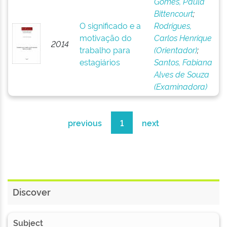
Gomes, Paula
Bittencourt
;
O significado e a
Rodrigues,
motivação do
Carlos Henrique
2014
trabalho para
(Orientador)
;
estagiários
Santos, Fabiana
Alves de Souza
(Examinadora)
previous
1
next
Discover
Subject