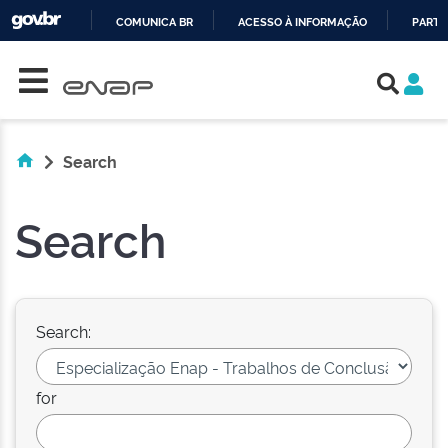
COMUNICA BR
ACESSO À INFORMAÇÃO
PARTI
Skip navigation
IR
PARA
O
CONTEÚDO
Search
Search
Search:
for