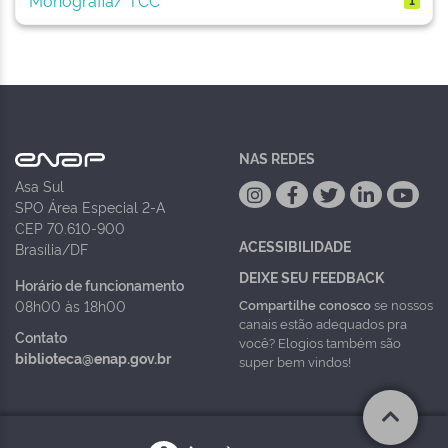
NAS REDES
Asa Sul
SPO Área Especial 2-A
CEP 70.610-900
ACESSIBILIDADE
Brasília/DF
DEIXE SEU FEEDBACK
Horário de funcionamento
Compartilhe conosco
se nossos
08h00 às 18h00
canais estão adequados pra
Contato
você? Elogios também são
biblioteca@enap.gov.br
super bem vindos!