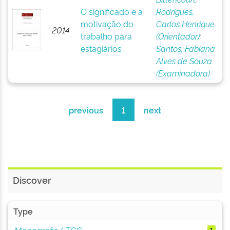
O significado e a
Rodrigues,
motivação do
Carlos Henrique
2014
trabalho para
(Orientador)
;
estagiários
Santos, Fabiana
Alves de Souza
(Examinadora)
previous
1
next
Discover
Type
Monografia/ TCC
1