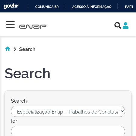
COMUNICA BR
ACESSO À INFORMAÇÃO
PARTI
Skip navigation
IR
PARA
O
CONTEÚDO
Search
Search
Search:
for